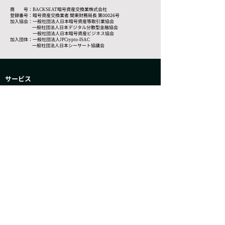
商 号：
暗号資産交換業株式会社
BACKSEAT
登録番号：暗号資産交換業者 関東財務局長 第00026号
加入協会：一般社団法人日本暗号資産等取引業協会
一般社団法人日本デジタル分散型金融協会
一般社団法人日本暗号資産ビジネス協会
加入団体：一般社団法人
JPCrypto-ISAC
一般社団法人日本シーサート協議会
サービス
− 暗号資産かんたん取引​ （販売所）
− 暗号資産取引所
− 暗号資産
取引
OTC
− ステーキング
−
IEO
について
BACKSEAT
− 会社概要
− 行動規範
− 開示情報