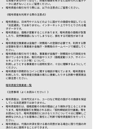
る資産があるわけではなく、財産的価値を有すると認められた電子デ
ータに過ぎないことにご留意ください。
暗号資産の取引を行う際には、以下の注意点にご留意ください。
《暗号資産を利用する際の注意点》
暗号資産は、日本円やドルなどのように国がその価値を保証している
「法定通貨」ではありません。インターネット上でやりとりされる電
子データです。
暗号資産は、価格が変動することがあります。暗号資産の価格が急落
したり、突然無価値になってしまうなど、損をする可能性がありま
す。
暗号資産交換業者は金融庁・財務局への登録が必要です。利用する際
は登録を受けた事業者か金融庁・財務局のホームページで確認してく
ださい。
暗号資産の取引を行う場合、事業者が金融庁・財務局から行政処分を
受けているかを含め、取引内容やリスク（価格変動リスク、サイバー
セキュリティリスク等）について、
利用しようとする事業者から説明を受け、十分に理解するようにして
ください。
暗号資産や詐欺的なコインに関する相談が増えています。暗号資産を
利用したり、暗号資産交換業の導入に便乗したりする詐欺や悪質商法
に御注意ください。
​暗号資産交換業者一覧
《注意事項（よくお読みください）》
暗号資産は、日本円又はドル、ユーロなど特定の国がその価値を保証
している法定通貨ではありません。
暗号資産取引は、価格変動その他の理由により損失が生じることがあ
ります。暗号資産取引を開始される前に「契約締結前交付書面」等を
お読みになり、暗号資産取引におけるリスクについて十分に理解しご
納得なされた上でお客様のご責任とご判断で暗号資産取引を行ってく
ださい。​
暗号資産は、代価の弁済を受ける者の同意がある場合に限り代価の弁
済のために使用することができます。