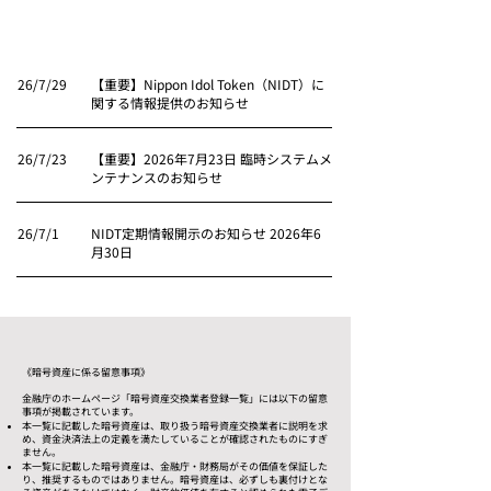
ています。重要なお知らせはメールでもご案内
いたしますので、ぜひご確認ください。
26/7/29
【重要】Nippon Idol Token（NIDT）に
関する情報提供のお知らせ
26/7/23
【重要】2026年7月23日 臨時システムメ
ンテナンスのお知らせ
26/7/1
NIDT定期情報開示のお知らせ 2026年6
月30日
《暗号資産に係る留意事項》
金融庁のホームページ「暗号資産交換業者登録一覧」には以下の留意
事項が掲載されています。
本一覧に記載した暗号資産は、取り扱う暗号資産交換業者に説明を求
め、資金決済法上の定義を満たしていることが確認されたものにすぎ
ません。
本一覧に記載した暗号資産は、金融庁・財務局がその価値を保証した
り、推奨するものではありません。暗号資産は、必ずしも裏付けとな