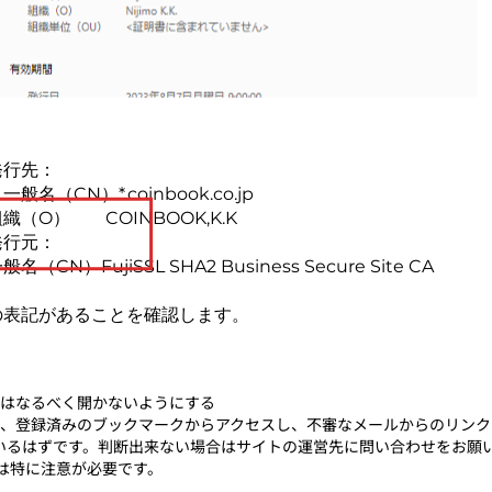
発行先：
般名（CN）*.coinbook.co.jp
織（O） COINBOOK,K.K
発行元：
般名（CN）FujiSSL SHA2 Business Secure Site CA
の表記があることを確認します。
はなるべく開かないようにする
や、登録済みのブックマークからアクセスし、不審なメールからのリン
いるはずです。判断出来ない場合はサイトの運営先に問い合わせをお願
は特に注意が必要です。