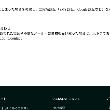
てしまった場合を考慮し、二段階認証（
認証、
認証など）を
SMS
Google
合わせ
あわれた場合や不信なメール・郵便物を受け取った場合は、以下までお
.co.jp/contact/
ポート
について
ご
BACKSEAT
− 会社概要
−
（よくあるご質問）
AQ