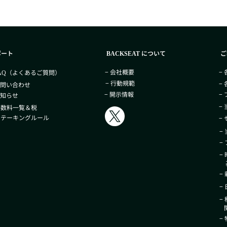
ポート
について
ご
BACKSEAT
− 会社概要
−
（よくあるご質問）
AQ
− 行動規範
−
お問い合わせ
− 開示情報
−
お知らせ
−
手数料一覧＆税
 ステーキングルール
−
−
−
−
基
−
−
−
関
−