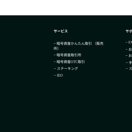
サービス
サ
−
F
− 暗号資産かんたん取引​ （販売
所）
− 
− 暗号資産取引所
− 
− 暗号資産
取引
OTC
− 
− ステーキング
−
−
IEO