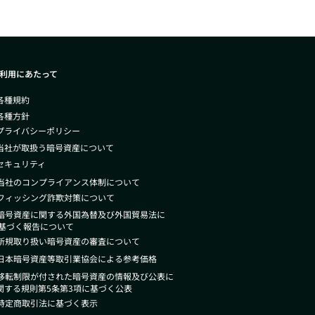
利用にあたって
 各種規約
 各種方針
 プライバシーポリシー
 当社が取扱う暗号資産について
 セキュリティ
 当社のコンプライアンス体制について
 フィッシング詐欺対策について
 暗号資産に関する外国為替及び外国貿
易法
に
づく報告について
 新規取り扱い暗号資産の審査について
 日本暗号資産等取引業協会による参考価格
 移転制限が付された暗号資産の情報及び公表に
する規則第5条第3項に基づく公表
 特定商取引法に基づく表示