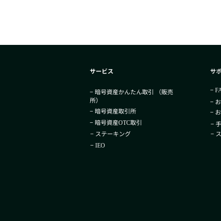
サービス
サ
−
F
− 暗号資産かんたん取引​ （販売
所）
− 
− 暗号資産取引所
− 
− 暗号資産
取引
OTC
− 
− ステーキング
−
−
IEO