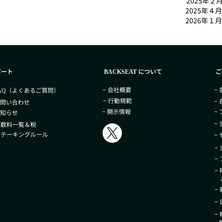
2025年
2025年４
2026年１
ポート
について
ご
BACKSEAT
− 会社概要
−
（よくあるご質問）
AQ
− 行動規範
−
お問い合わせ
− 開示情報
−
お知らせ
−
手数料一覧＆税
 ステーキングルール
−
−
−
−
基
−
−
−