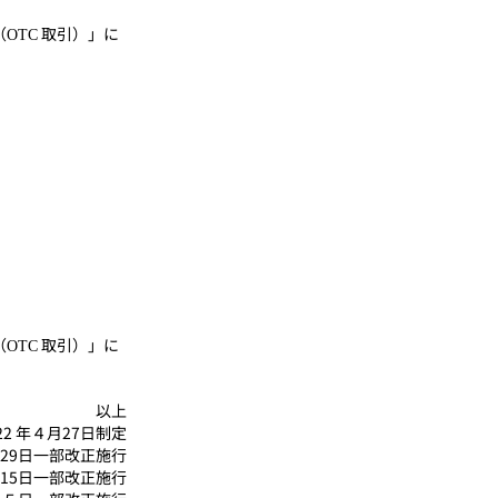
（
取引）」に
OTC
（
取引）」に
OTC
以上
22 年４月27日制定
月29日一部改正施行
月15日一部改正施行