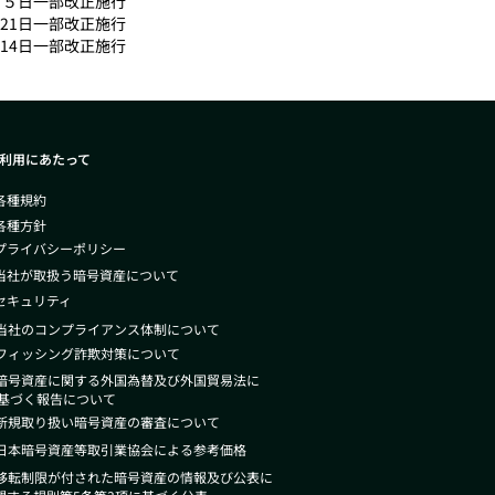
２月５日一部改正施行
月21日一部改正施行
月14日一部改正施行
利用にあたって
 各種規約
 各種方針
 プライバシーポリシー
 当社が取扱う暗号資産について
 セキュリティ
 当社のコンプライアンス体制について
 フィッシング詐欺対策について
 暗号資産に関する外国為替及び外国貿
易法
に
づく報告について
 新規取り扱い暗号資産の審査について
 日本暗号資産等取引業協会による参考価格
 移転制限が付された暗号資産の情報及び公表に