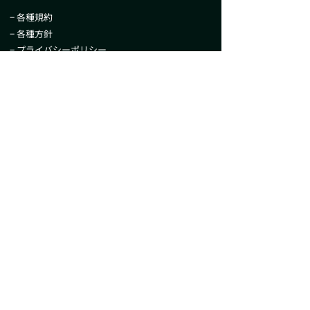
− 各種規約
− 各種方針
− プライバシーポリシー
− 当社が取扱う暗号資産について
− セキュリティ
− 当社のコンプライアンス体制について
− フィッシング詐欺対策について
− 暗号資産に関する外国為替及び外国貿
易法
に
基づく報告について
− 新規取り扱い暗号資産の審査について
− 日本暗号資産等取引業協会による参考価格
− 移転制限が付された暗号資産の情報及び公表に
関する規則第5条第3項に基づく公表
− 特定商取引法に基づく表示
− 情報セキュリティに関する受付窓口について
© 2025 BACKSEAT Exchange Inc. All Rights
Reserved.