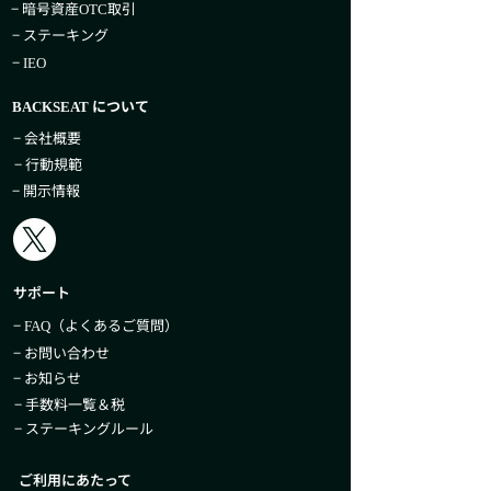
− 暗号資産
取引
OTC
− ステーキング
−
IEO
について
BACKSEAT
− 会社概要
− 行動規範
− 開示情報
サポート
−
（よくあるご質問）
FAQ
− お問い合わせ
− お知らせ
− 手数料一覧＆税
− ステーキングルール
ご利用にあたって