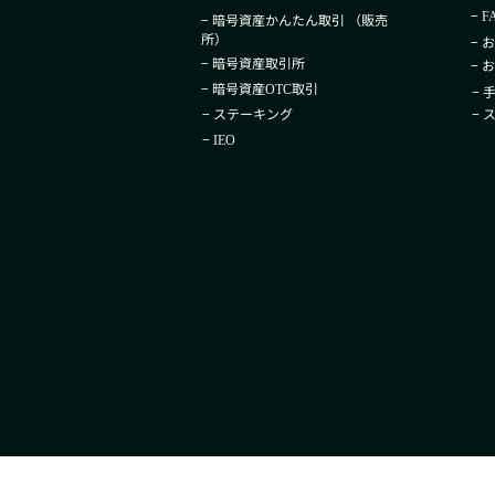
−
F
− 暗号資産かんたん取引​ （販売
所）
− 
− 暗号資産取引所
− 
− 暗号資産
取引
OTC
− 
− ステーキング
−
−
IEO