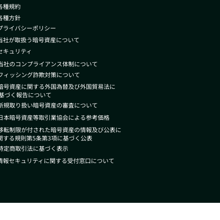
 各種規約
 各種方針
 プライバシーポリシー
 当社が取扱う暗号資産について
 セキュリティ
 当社のコンプライアンス体制について
 フィッシング詐欺対策について
 暗号資産に関する外国為替及び外国貿
易法
に
づく報告について
 新規取り扱い暗号資産の審査について
 日本暗号資産等取引業協会による参考価格
 移転制限が付された暗号資産の情報及び公表に
する規則第5条第3項に基づく公表
 特定商取引法に基づく表示
 情報セキュリティに関する受付窓口について