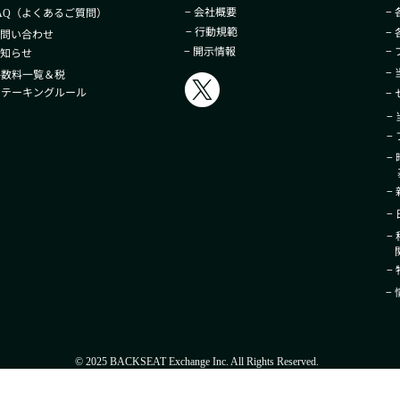
− 会社概要
−
（よくあるご質問）
AQ
− 行動規範
−
お問い合わせ
− 開示情報
−
お知らせ
−
手数料一覧＆税
 ステーキングルール
−
−
−
−
基
−
−
−
関
−
−
© 2025 BACKSEAT Exchange Inc. All Rights Reserved.