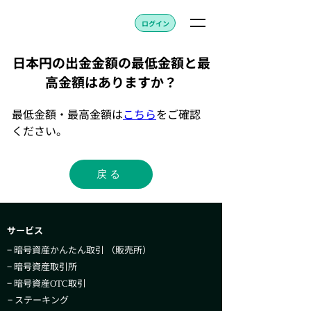
ログイン
日本円の出金金額の最低金額と最
高金額はありますか？
最低金額・最高金額は
こちら
をご確認
ください。
戻る
サービス
− 暗号資産かんたん取引​ （販売所）
− 暗号資産取引所
− 暗号資産
取引
OTC
− ステーキング