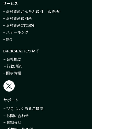
サービス
− 暗号資産かんたん取引​ （販売所）
− 暗号資産取引所
− 暗号資産
取引
OTC
− ステーキング
−
IEO
について
BACKSEAT
− 会社概要
− 行動規範
− 開示情報
サポート
−
（よくあるご質問）
FAQ
− お問い合わせ
− お知らせ