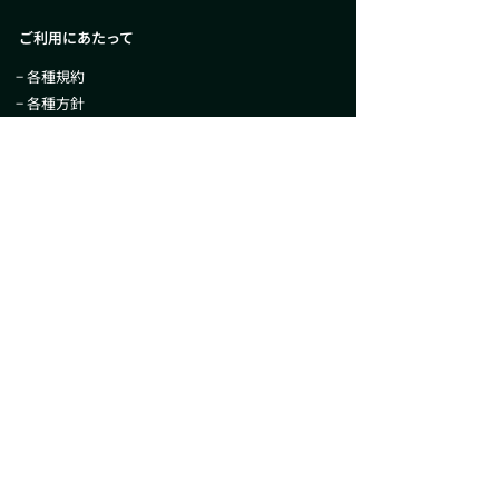
ご利用にあたって
− 各種規約
− 各種方針
− プライバシーポリシー
− 当社が取扱う暗号資産について
− セキュリティ
− 当社のコンプライアンス体制について
− フィッシング詐欺対策について
− 暗号資産に関する外国為替及び外国貿
易法
に
基づく報告について
− 新規取り扱い暗号資産の審査について
− 日本暗号資産等取引業協会による参考価格
− 移転制限が付された暗号資産の情報及び公表に
関する規則第5条第3項に基づく公表
− 特定商取引法に基づく表示
− 情報セキュリティに関する受付窓口について