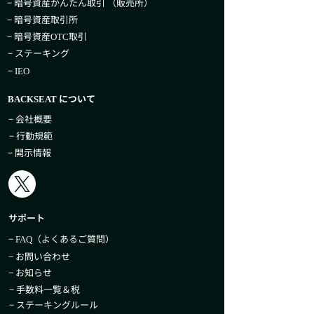
− 暗号資産かんたん取引​ （販売所）
− 暗号資産取引所
− 暗号資産
取引
OTC
− ステーキング
−
IEO
について
BACKSEAT
− 会社概要
− 行動規範
− 開示情報
サポート
−
（よくあるご質問）
FAQ
− お問い合わせ
− お知らせ
− 手数料一覧＆税
− ステーキングルール