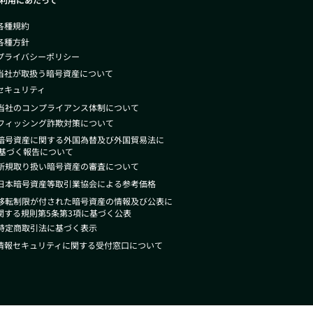
 各種規約
 各種方針
 プライバシーポリシー
 当社が取扱う暗号資産について
 セキュリティ
 当社のコンプライアンス体制について
 フィッシング詐欺対策について
 暗号資産に関する外国為替及び外国貿
易法
に
づく報告について
 新規取り扱い暗号資産の審査について
 日本暗号資産等取引業協会による参考価格
 移転制限が付された暗号資産の情報及び公表に
する規則第5条第3項に基づく公表
 特定商取引法に基づく表示
 情報セキュリティに関する受付窓口について