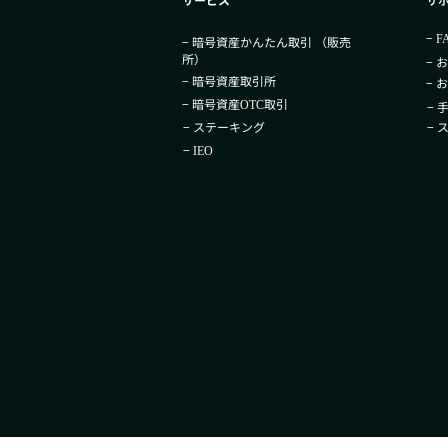
−
F
− 暗号資産かんたん取引​ （販売
所）
− 
− 暗号資産取引所
− 
− 暗号資産
取引
OTC
− 
− ステーキング
−
−
IEO