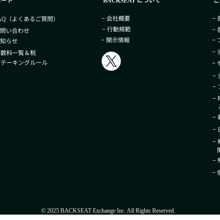
BACKSEAT
− 会社概要
−
（よくあるご質問）
AQ
− 行動規範
−
お問い合わせ
− 開示情報
−
お知らせ
−
手数料一覧＆税
 ステーキングルール
−
−
−
−
基
−
−
−
関
−
−
© 2025 BACKSEAT Exchange Inc. All Rights Reserved.