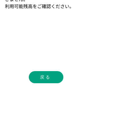
利用可能残高をご確認ください。
戻る
サービス
− 暗号資産かんたん取引​ （販売所）
− 暗号資産取引所
− 暗号資産
取引
OTC