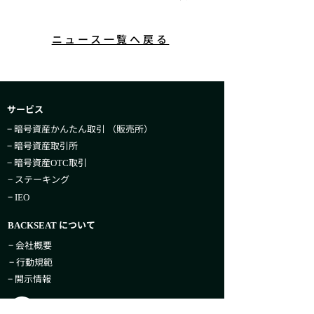
ニュース一覧へ戻る
サービス
− 暗号資産かんたん取引​ （販売所）
− 暗号資産取引所
− 暗号資産
取引
OTC
− ステーキング
−
IEO
について
BACKSEAT
− 会社概要
− 行動規範
− 開示情報