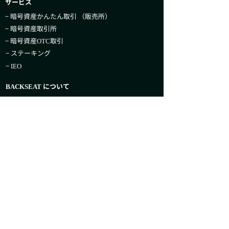
サービス
− 暗号資産かんたん取引​ （販売所）
− 暗号資産取引所
− 暗号資産
取引
OTC
− ステーキング
−
IEO
について
BACKSEAT
− 会社概要
− 行動規範
− 開示情報
サポート
−
（よくあるご質問）
FAQ
− お問い合わせ
− お知らせ
− 手数料一覧＆税