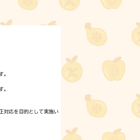
す。
す。
正対応を目的として実施い