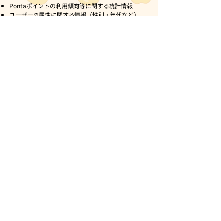
Pontaポイントの利用傾向等に関する統計情報
ユーザーの属性に関する情報（性別・年代など）
※いずれの情報も、個人を特定できないよう加工さ
れた状態で提供されます。
（3）利用目的
当社サービスの企画・改善
ユーザーの嗜好分析、サービス提案
広告・プロモーションの最適化
10. 個人情報の直接取得について
当社は、本サービス（Pontaビットコin牧場）にお
いて、氏名・住所・メールアドレスなどのユーザー
の個人情報を取得しません。
ユーザーがサービスを利用する際、ログインやID連
携等の手続きがあった場合でも、それらの情報は
RLM社によって管理され、当社には提供されませ
ん。
11. お問い合わせ
本ポリシーに関するお問い合わせや個人情報の取扱
いについてのお問い合わせ及び苦情については、ア
プリ内のお問合せ窓口までご連絡ください。