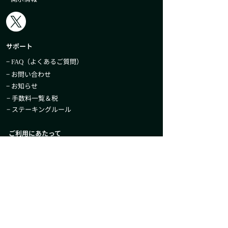
サポート
−
（よくあるご質問）
FAQ
− お問い合わせ
− お知らせ
− 手数料一覧＆税
− ステーキングルール
ご利用にあたって
− 各種規約
− 各種方針
− プライバシーポリシー
− 当社が取扱う暗号資産について
− セキュリティ
− 当社のコンプライアンス体制について
− フィッシング詐欺対策について