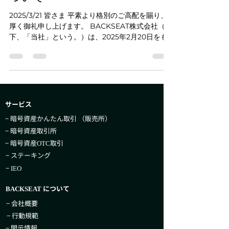
2025/3/21 皆さま 平素より格別のご高配を賜り、
厚く御礼申し上げます。 BACKSEAT株式会社（以
下、「当社」という。）は、2025年2月20日をも
ちまして、株式会社coinbook（以下、
「coinbook社」という。）の全株式を取得し、
coinbook社は当社...
サービス
− 暗号資産かんたん取引​ （販売所）
− 暗号資産取引所
− 暗号資産
取引
OTC
− ステーキング
−
IEO
について
BACKSEAT
− 会社概要
− 行動規範
− 開示情報