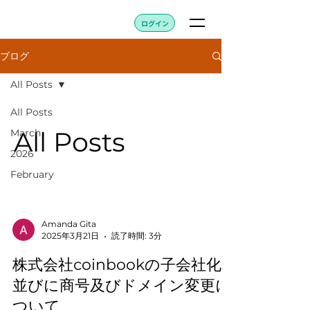
ログイン
ブログ
All Posts
All Posts
All Posts
March
2026
February
Amanda Gita
2025年3月21日
読了時間: 3分
株式会社coinbookの子会社化
並びに商号及びドメイン変更に
ついて