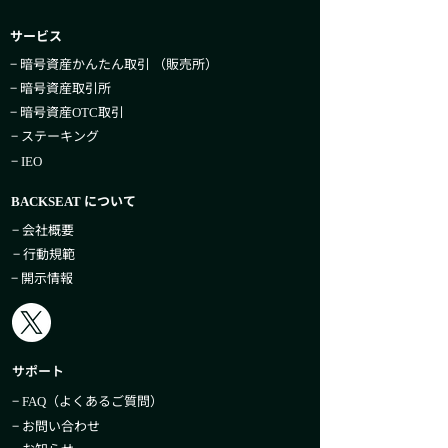
サービス
− 暗号資産かんたん取引​ （販売所）
− 暗号資産取引所
− 暗号資産
取引
OTC
− ステーキング
−
IEO
について
BACKSEAT
− 会社概要
− 行動規範
− 開示情報
サポート
−
（よくあるご質問）
FAQ
− お問い合わせ