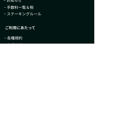
− お知らせ
− 手数料一覧＆税
− ステーキングルール
ご利用にあたって
− 各種規約
− 各種方針
− プライバシーポリシー
− 当社が取扱う暗号資産について
− セキュリティ
− 当社のコンプライアンス体制について
− フィッシング詐欺対策について
− 暗号資産に関する外国為替及び外国貿
易法
に
基づく報告について
− 新規取り扱い暗号資産の審査について
− 日本暗号資産等取引業協会による参考価格
− 移転制限が付された暗号資産の情報及び公表に
関する規則第5条第3項に基づく公表
− 特定商取引法に基づく表示